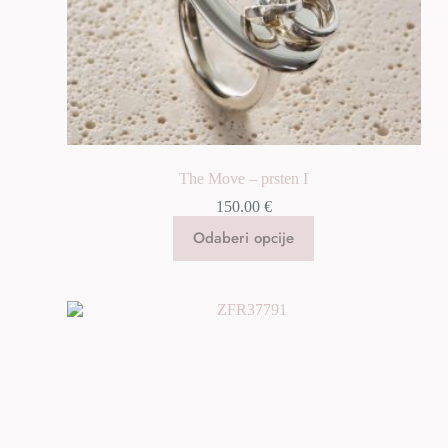
The Move – prsten I
150.00
€
Odaberi opcije