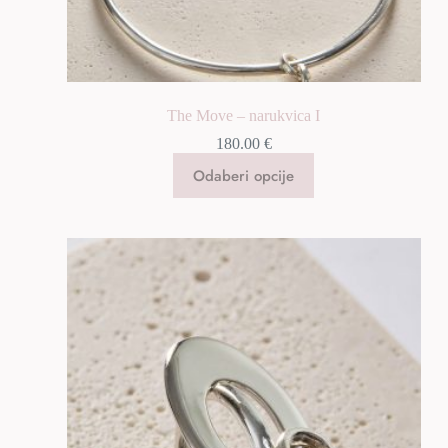
The Move – narukvica I
180.00
€
Odaberi opcije