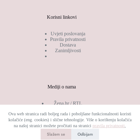
Korisni linkovi
Uvjeti poslovanja
Pravila privatnosti
Dostava
Zanimljivosti
Mediji o nama
Žena.hr / RTL
Gloria.hr
Ova web stranica radi boljeg rada i poboljšane funkcionalnosti koristi
Jolie.hr
kolačiće (eng. cookies) i slične tehnologije. Više o korištenju kolačića
She.hr
Zadovoljna.hr
na našoj stranici možete pročitati na stranici
pravila privatnosti
,
Dobro jutro Hrvatska
Slažem se
Odbijam
Autorska prava FRAJERICA H.J. © 2026 - Sva prava