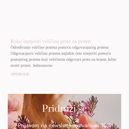
Kako izmjeriti veličinu prsta za prsten
Određivanje veličine prstena pomoću odgovarajućeg prstena
Odgovarajuću veličinu prstena najlakše ćete izmjeriti pomoću
postojećeg prstena koji veličinom odgovara prstu na kojem želite
nositi prsten. Jednostavno
OPŠIRNIJE
Pridruži se
Prijavom na newsletter ostvaruješ 10%