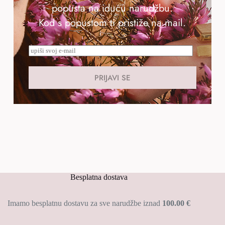
popusta na iduću narudžbu.
Kod s popustom ti pristiže na mail.
PRIJAVI SE
Besplatna dostava
Imamo besplatnu dostavu za sve narudžbe iznad
100.00 €