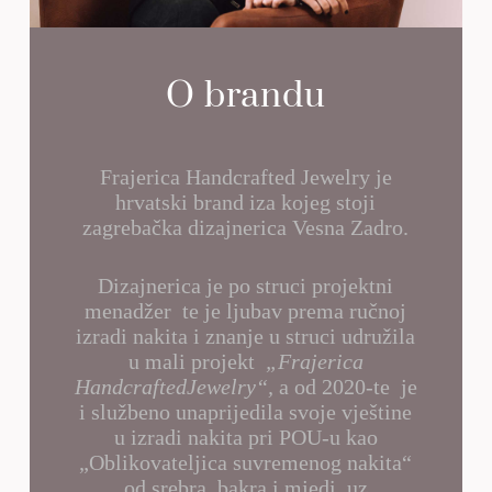
O brandu
Frajerica Handcrafted Jewelry je
hrvatski brand iza kojeg stoji
zagrebačka dizajnerica Vesna Zadro.
Dizajnerica je po struci projektni
menadžer te je ljubav prema ručnoj
izradi nakita i znanje u struci udružila
u mali projekt
„Frajerica
HandcraftedJewelry“,
a od 2020-te je
i službeno unaprijedila svoje vještine
u izradi nakita pri POU-u kao
„Oblikovateljica suvremenog nakita“
od srebra, bakra i mjedi, uz