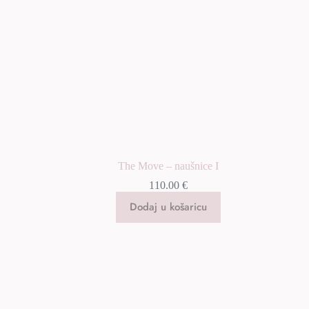
The Move – naušnice I
110.00
€
Dodaj u košaricu