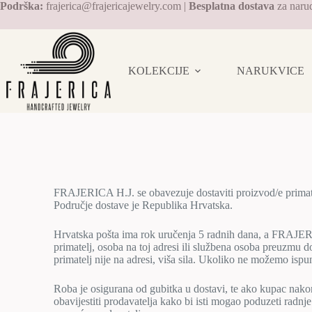
Podrška:
frajerica@frajericajewelry.com |
Besplatna dostava
za naru
KOLEKCIJE
NARUKVICE
FRAJERICA H.J. se obavezuje dostaviti proizvod/e prima
Područje dostave je Republika Hrvatska.
Hrvatska pošta ima rok uručenja 5 radnih dana, a FRAJER
primatelj, osoba na toj adresi ili službena osoba preuzmu d
primatelj nije na adresi, viša sila. Ukoliko ne možemo ispuni
Roba je osigurana od gubitka u dostavi, te ako kupac nako
obavijestiti prodavatelja kako bi isti mogao poduzeti radnj