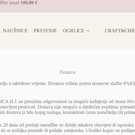
džbe iznad
100.00 €
NAUŠNICE
PRSTENJE
OGRLICE
CRAFT&CHILL 
Dostava
telju u određeno vrijeme. Dostavu vršimo putem dostavne službe PAK
ICA H.J. ne preuzima odgovornost za moguće kašnjenje od strane Hrva
ostavljeni proizvod. Dostava nije moguća u sljedećim uvjetima: primatelj
ti dostavu iz bilo kojeg razloga, kontaktirati ćemo naručitelja (ili primat
n 20 dana od predaje narudžbe ne dobije nikakvu obavijest ili isporuku
e da se pošiljka pronađe ili pošalje zamjenska. Ukoliko kupac ne podign