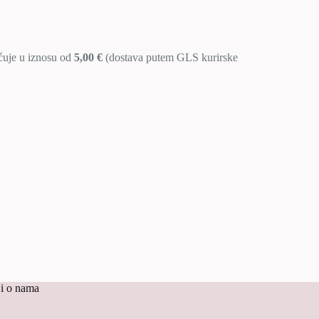
aćuje u iznosu od
5,00 €
(dostava putem GLS kurirske
i o nama