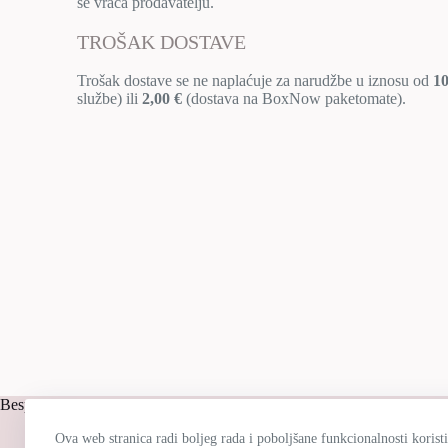
se vraća prodavatelju.
TROŠAK DOSTAVE
Trošak dostave se ne naplaćuje za narudžbe u iznosu od
10
službe) ili
2,00 €
(dostava na BoxNow paketomate).
Besplatna dostava
Ko
Ova web stranica radi boljeg rada i poboljšane funkcionalnosti koristi