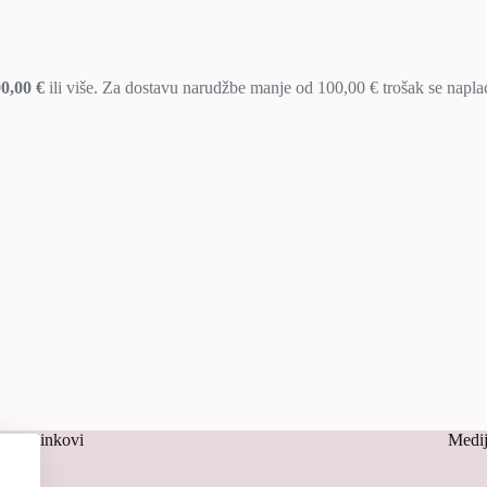
0,00 €
ili više. Za dostavu narudžbe manje od 100,00 € trošak se napl
risni linkovi
Medij