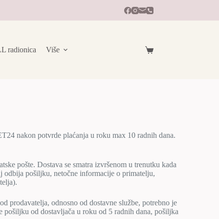
radionica
Više
ET24 nakon potvrde plaćanja u roku max 10 radnih dana.
tske pošte. Dostava se smatra izvršenom u trenutku kada
 odbija pošiljku, netočne informacije o primatelju,
elja).
 od prodavatelja, odnosno od dostavne službe, potrebno je
e pošiljku od dostavljača u roku od 5 radnih dana, pošiljka