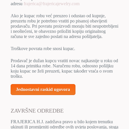
adresu
frajerica@frajericajewelry.com
Ako je kupac robu već preuzeo i odustao od kupnje,
preuzetu robu je potrebno vratiti po pisanoj obavijesti
prodavaču. Pri povratu proizvodi moraju biti neupotrebljeni
i neoštećeni, te obavezno priložiti kopiju originalnog
računa te sve zajedno poslati na adresu pošiljatelja.
Troškove povrata robe snosi kupac.
Prodavač je dužan kupcu vratiti novac najkasnije u roku od
14 dana primitka robe. Naručenu robu, odnosno pošiljku
koju kupac ne želi preuzeti, kupac također vraća o svom
trošku.
Jednostavni raskid ugovora
ZAVRŠNE ODREDBE
FRAJERICA H.J. zadržava pravo u bilo kojem trenutku
ukinuti ili promijeniti odredbe ovih uvjeta poslovanja, stoga