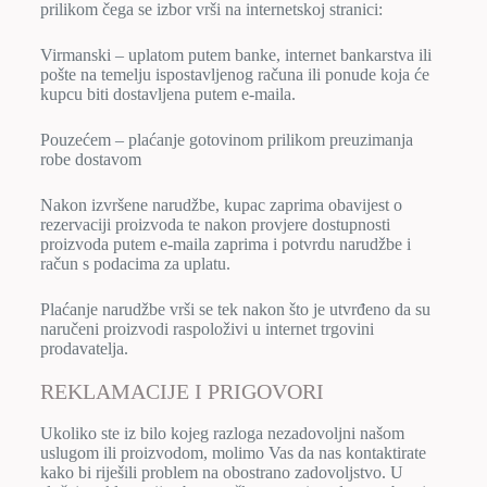
prilikom čega se izbor vrši na internetskoj stranici:
Virmanski – uplatom putem banke, internet bankarstva ili
pošte na temelju ispostavljenog računa ili ponude koja će
kupcu biti dostavljena putem e-maila.
Pouzećem – plaćanje gotovinom prilikom preuzimanja
robe dostavom
Nakon izvršene narudžbe, kupac zaprima obavijest o
rezervaciji proizvoda te nakon provjere dostupnosti
proizvoda putem e-maila zaprima i potvrdu narudžbe i
račun s podacima za uplatu.
Plaćanje narudžbe vrši se tek nakon što je utvrđeno da su
naručeni proizvodi raspoloživi u internet trgovini
prodavatelja.
REKLAMACIJE I PRIGOVORI
Ukoliko ste iz bilo kojeg razloga nezadovoljni našom
uslugom ili proizvodom, molimo Vas da nas kontaktirate
kako bi riješili problem na obostrano zadovoljstvo. U