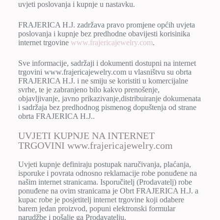
uvjeti poslovanja i kupnje u nastavku.
FRAJERICA H.J. zadržava pravo promjene općih uvjeta
poslovanja i kupnje bez predhodne obavijesti korisinika
internet trgovine
www.frajericajewelry.com
.
Sve informacije, sadržaji i dokumenti dostupni na internet
trgovini www.frajericajewelry.com u vlasništvu su obrta
FRAJERICA H.J. i ne smiju se koristiti u komercijalne
svrhe, te je zabranjeno bilo kakvo prenošenje,
objavljivanje, javno prikazivanje,distribuiranje dokumenata
i sadržaja bez predhodnog pismenog dopuštenja od strane
obrta FRAJERICA H.J..
UVJETI KUPNJE NA INTERNET
TRGOVINI www.frajericajewelry.com
Uvjeti kupnje definiraju postupak naručivanja, plaćanja,
isporuke i povrata odnosno reklamacije robe ponuđene na
našim internet stranicama. Isporučitelj (Prodavatelj) robe
ponuđene na ovim stranicama je Obrt FRAJERICA H.J. a
kupac robe je posjetitelj internet trgovine koji odabere
barem jedan proizvod, popuni elektronski formular
narudžbe i pošalje ga Prodavatelju.