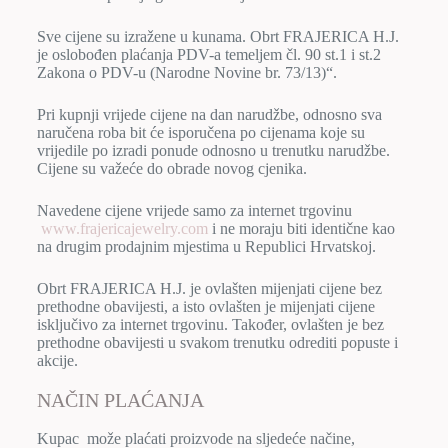
Sve cijene su izražene u kunama. Obrt FRAJERICA H.J.
je oslobođen plaćanja PDV-a temeljem čl. 90 st.1 i st.2
Zakona o PDV-u (Narodne Novine br. 73/13)“.
Pri kupnji vrijede cijene na dan narudžbe, odnosno sva
naručena roba bit će isporučena po cijenama koje su
vrijedile po izradi ponude odnosno u trenutku narudžbe.
Cijene su važeće do obrade novog cjenika.
Navedene cijene vrijede samo za internet trgovinu
www.frajericajewelry.com
i ne moraju biti identične kao
na drugim prodajnim mjestima u Republici Hrvatskoj.
Obrt FRAJERICA H.J. je ovlašten mijenjati cijene bez
prethodne obavijesti, a isto ovlašten je mijenjati cijene
isključivo za internet trgovinu. Također, ovlašten je bez
prethodne obavijesti u svakom trenutku odrediti popuste i
akcije.
NAČIN PLAĆANJA
Kupac može plaćati proizvode na sljedeće načine,