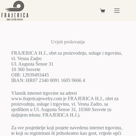
Uvjeti poslovanja
FRAJERICA H.J., obrt za proizvodnju, usluge i trgovinu,
vl. Vesna Zadro
Ul. Augusta Šenoe 31
10 360 Sesvete
OIB: 12939493445
IBAN: HR07 2340 0091 1605 9666 4
Vlasnik internet trgovine na adresi
www.frajericajewelry.com je FRAJERICA H.J., obrt za
proizvodnju, usluge i trgovinu, vl. Vesna Zadro, sa
sjedištem u Ul. Augusta Šenoe 31, 10360 Sesvete (u
daljnjem tekstu: FRAJERICA H.J.).
Za sve posjetitelje koji posjete navedenu internet trgovinu,
te koji su registrirani ili jednokratno kao gost, vrijede opći