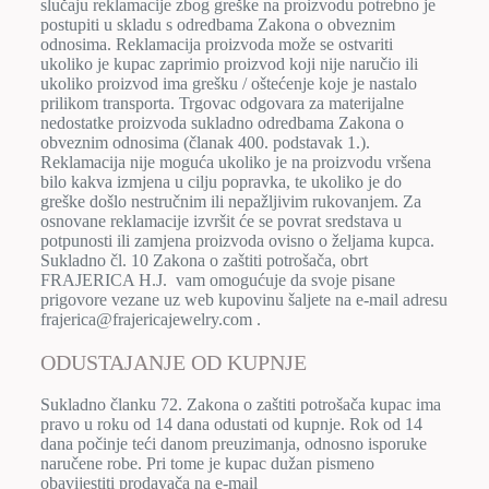
slučaju reklamacije zbog greške na proizvodu potrebno je
postupiti u skladu s odredbama Zakona o obveznim
odnosima. Reklamacija proizvoda može se ostvariti
ukoliko je kupac zaprimio proizvod koji nije naručio ili
ukoliko proizvod ima grešku / oštećenje koje je nastalo
prilikom transporta. Trgovac odgovara za materijalne
nedostatke proizvoda sukladno odredbama Zakona o
obveznim odnosima (članak 400. podstavak 1.).
Reklamacija nije moguća ukoliko je na proizvodu vršena
bilo kakva izmjena u cilju popravka, te ukoliko je do
greške došlo nestručnim ili nepažljivim rukovanjem. Za
osnovane reklamacije izvršit će se povrat sredstava u
potpunosti ili zamjena proizvoda ovisno o željama kupca.
Sukladno čl. 10 Zakona o zaštiti potrošača, obrt
FRAJERICA H.J. vam omogućuje da svoje pisane
prigovore vezane uz web kupovinu šaljete na e-mail adresu
frajerica@frajericajewelry.com .
ODUSTAJANJE OD KUPNJE
Sukladno članku 72. Zakona o zaštiti potrošača kupac ima
pravo u roku od 14 dana odustati od kupnje. Rok od 14
dana počinje teći danom preuzimanja, odnosno isporuke
naručene robe. Pri tome je kupac dužan pismeno
obavijestiti prodavača na e-mail