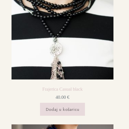
Frajerica Casual black
40.00
€
Dodaj u košaricu