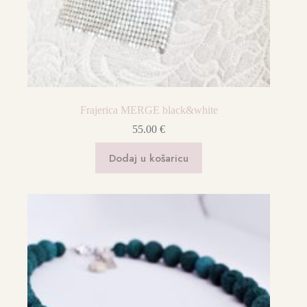
Frajerica MERGE black&white
55.00
€
Dodaj u košaricu