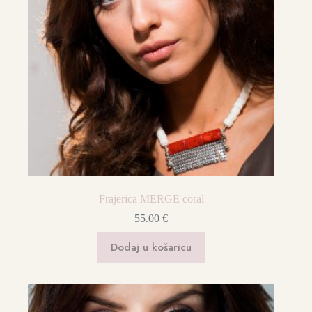
Frajerica MERGE coral
55.00
€
Dodaj u košaricu