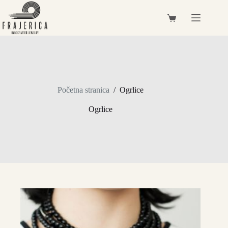
Preskoči
na
Košarica
sadržaj
Početna stranica
/
Ogrlice
Ogrlice