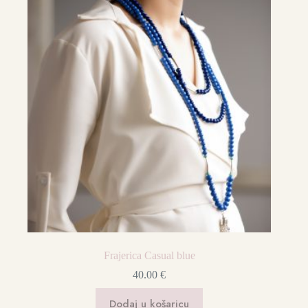
Frajerica Casual blue
40.00
€
Dodaj u košaricu