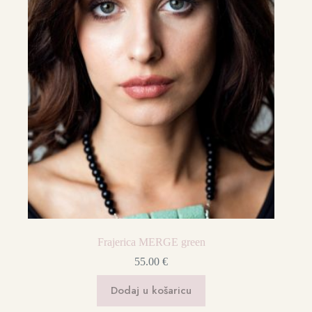
Frajerica MERGE green
55.00
€
Dodaj u košaricu