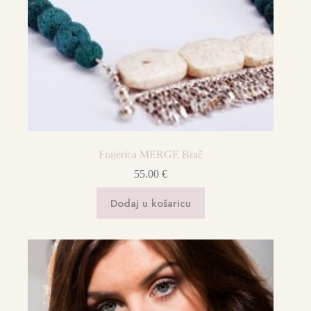
Frajerica MERGE Brač
55.00
€
Dodaj u košaricu