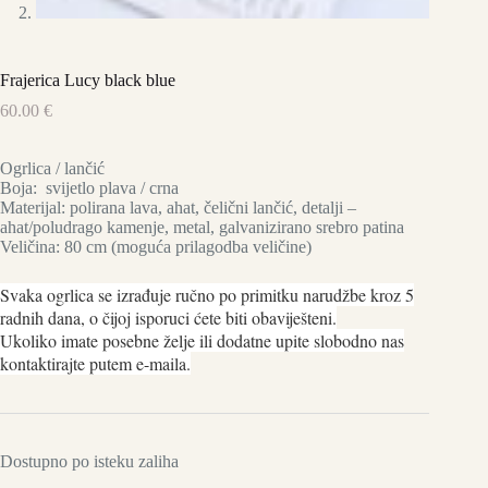
Frajerica Lucy black blue
60.00
€
Ogrlica / lančić
Boja: svijetlo plava / crna
Materijal: polirana lava, ahat, čelični lančić, detalji –
ahat/poludrago kamenje, metal, galvanizirano srebro patina
Veličina: 80 cm (moguća prilagodba veličine)
Svaka ogrlica se izrađuje ručno po primitku narudžbe kroz 5
radnih dana, o čijoj isporuci ćete biti obaviješteni.
Ukoliko imate posebne želje ili dodatne upite slobodno nas
kontaktirajte putem e-maila.
Dostupno po isteku zaliha