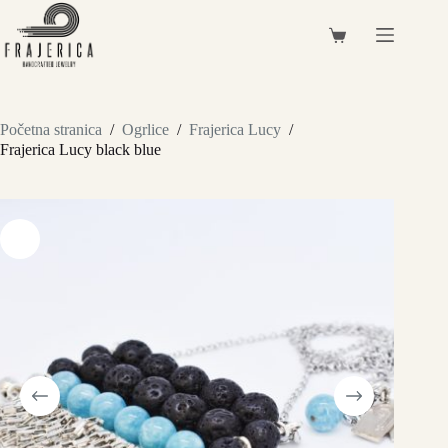
Preskoči
na
Košarica
sadržaj
Početna stranica
/
Ogrlice
/
Frajerica Lucy
/
Frajerica Lucy black blue