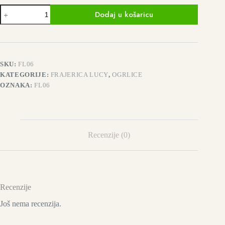
Frajerica
Dodaj u košaricu
Lucy
black
blue
količina
SKU:
FL06
KATEGORIJE:
FRAJERICA LUCY
,
OGRLICE
OZNAKA:
FL06
Recenzije (0)
Recenzije
Još nema recenzija.