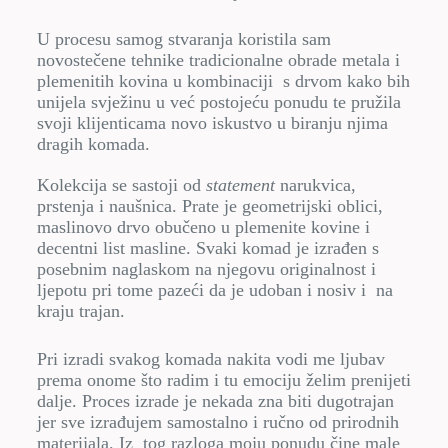
U procesu samog stvaranja koristila sam
novostečene tehnike tradicionalne obrade metala i
plemenitih kovina u kombinaciji s drvom kako bih
unijela svježinu u već postojeću ponudu te pružila
svoji klijenticama novo iskustvo u biranju njima
dragih komada.
Kolekcija se sastoji od
statement
narukvica,
prstenja i naušnica. Prate je geometrijski oblici,
maslinovo drvo obučeno u plemenite kovine i
decentni list masline. Svaki komad je izrađen s
posebnim naglaskom na njegovu originalnost i
ljepotu pri tome pazeći da je udoban i nosiv i na
kraju trajan.
Pri izradi svakog komada nakita vodi me ljubav
prema onome što radim i tu emociju želim prenijeti
dalje. Proces izrade je nekada zna biti dugotrajan
jer sve izrađujem samostalno i ručno od prirodnih
materijala. Iz tog razloga moju ponudu čine male