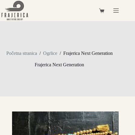
Preskoči
na
Košarica
sadržaj
Početna stranica
/
Ogrlice
/
Frajerica Next Generation
Frajerica Next Generation