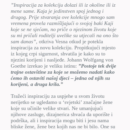
”Inspiracija za kolekciju dolazi ili iz okoline ili iz
mene same. Kaja je jedinstven spoj jednog i
drugog. Prije stvaranja ove kolekcije mnogo sam
vremena provela razmišljajući o svojoj baki Kaji
koje se ne sjećam, no priče o njezinom životu koje
su mi pričali roditelji uvelike su utjecali na ono što
sam danas”
, otkriva Vesna otkud je potekla
inspiracija za novu kolekciju. Propitkujući mjesto
iz kojeg crpi sigurnost, shvatila je kako su to
njezini korijeni i nasljeđe. Johann Wolfgang von
Goethe izrekao je veliku istinu:
”Postoje tek dvije
trajne ostavštine za koje se možemo nadati kako
ćemo ih ostaviti našoj djeci – jedna od njih su
korijeni, a druga krila.”
Tražeći inspiraciju za uspjehe u svom životu
nerijetko se ugledamo u ‘svjetski’ značajne žene
koje su učinile velike stvari. Ne umanjujući
njihove zasluge, dizajnerica shvaća da uporište i
podrška, ali i inspiracija mogu biti i jesu nama
bliske žene, žene bez kojih nas ne bi bilo. One su