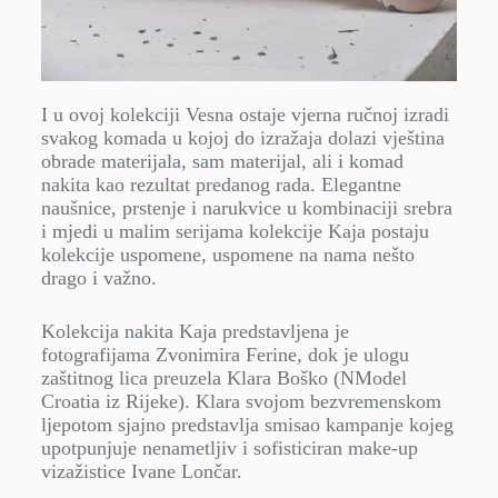
I u ovoj kolekciji Vesna ostaje vjerna ručnoj izradi
svakog komada u kojoj do izražaja dolazi vještina
obrade materijala, sam materijal, ali i komad
nakita kao rezultat predanog rada. Elegantne
naušnice, prstenje i narukvice u kombinaciji srebra
i mjedi u malim serijama kolekcije Kaja postaju
kolekcije uspomene, uspomene na nama nešto
drago i važno.
Kolekcija nakita Kaja predstavljena je
fotografijama Zvonimira Ferine, dok je ulogu
zaštitnog lica preuzela Klara Boško (NModel
Croatia iz Rijeke). Klara svojom bezvremenskom
ljepotom sjajno predstavlja smisao kampanje kojeg
upotpunjuje nenametljiv i sofisticiran make-up
vizažistice Ivane Lončar.