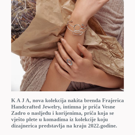
K A J A, nova kolekcija nakita brenda Frajerica
Handcrafted Jewelry, intimna je priča Vesne
Zadro o nasljeđu i korijenima, priča koja se
vješto plete u komadima iz kolekcije koju
dizajnerica predstavlja na kraju 2022.godine.