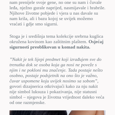
nam prenijele svoje gene, no one su nam i čuvale
leđa, nježno gurale naprijed, nasmijavale i hrabrile.
Njihove životne pobjede i vjera u nas davale su
nam krila, ali i bazu kojoj se uvijek možemo
vraćati i gdje smo sigurni.
Stoga je i središnja tema kolekcije srebrna kuglica
okružena kovinom kao zaštitnim plaštem.
Osjećaj
sigurnosti preoblikovan u komad nakita.
”Nakit je tek lijepi predmet koji izrađujem sve do
trenutka dok se osoba koja ga nosi ne poveže s
njim i ne pokloni mu značenje. Tada postaje nešto
osobno, postaje podsjetnik na ono što je važno,
čuvar uspomene koju uvijek nosimo sa sobom”
,
govori dizajnerica otkrivajući kako za nju nakit
nije simbol luksuza i pokazivanja, nije statusni
simbol – njegova je životna vrijednost daleko veća
od one razmjenske.