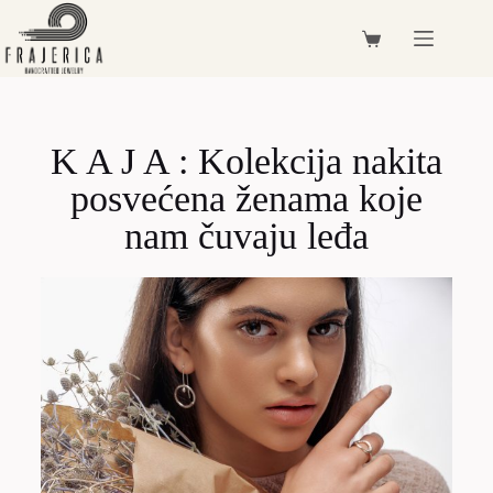
K A J A : Kolekcija nakita
posvećena ženama koje
nam čuvaju leđa