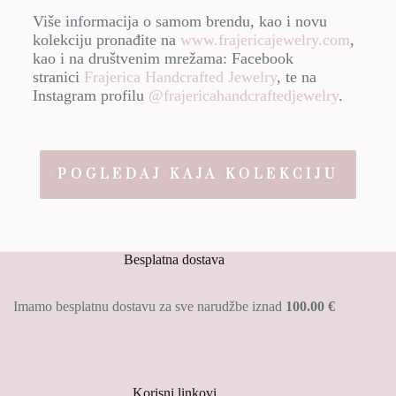
Više informacija o samom brendu, kao i novu
kolekciju pronađite na
www.frajericajewelry.com
,
kao i na društvenim mrežama: Facebook
stranici
Frajerica Handcrafted Jewelry
, te na
Instagram profilu
@frajericahandcraftedjewelry
.
POGLEDAJ KAJA KOLEKCIJU
Besplatna dostava
Imamo besplatnu dostavu za sve narudžbe iznad
100.00 €
Korisni linkovi