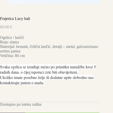
Frajerica Lucy bali
60.00
€
Ogrlica / lančić
Boja: zlatna
Materijal: hematit, čelični lančić, detalji – metal, galvanizirano
srebro patina
Veličina: 80 cm
Svaka ogrlica se izrađuje ručno po primitku narudžbe kroz 5
radnih dana, o čijoj isporuci ćete biti obaviješteni.
Ukoliko imate posebne želje ili dodatne upite slobodno nas
kontaktirajte putem e-maila.
Dostupno po isteku zaliha