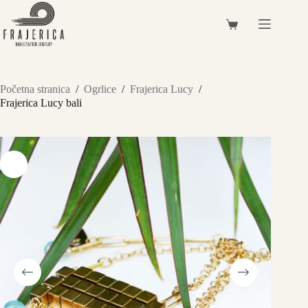
Preskoči
na
Košarica
sadržaj
Početna stranica
/
Ogrlice
/
Frajerica Lucy
/
Frajerica Lucy bali