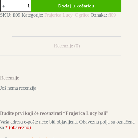
Frajerica
Dodaj u košaricu
Lucy
bali
SKU:
fl09
Kategorije:
Frajerica Lucy
,
Ogrlice
Oznaka:
fl09
količina
Recenzije (0)
Recenzije
Još nema recenzija.
Budite prvi koji će recenzirati “Frajerica Lucy bali”
Vaša adresa e-pošte neće biti objavljena.
Obavezna polja su označena
sa
* (obavezno)