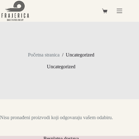
Preskoči
na
Košarica
sadržaj
Početna stranica
/
Uncategorized
Uncategorized
Nisu pronađeni proizvodi koji odgovaraju vašem odabiru.
Besplatna dostava