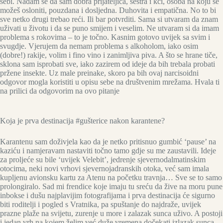
sebi. Nadam se da sam dobra prijateljica, sestra i kći, osoba na koju se
možeš osloniti, pouzdana i dosljedna. Duhovita i empatična. No to bi
sve netko drugi trebao reći. Ili bar potvrditi. Sama si utvaram da znam
uživati u životu i da se puno smijem i veselim. Ne utvaram si da imam
problema s rokovima – to je točno. Kasnim gotovo uvijek sa svim i
svugdje. Vjerujem da nemam problema s alkoholom, iako osim
(dobre!) rakije, volim i fino vino i zanimljiva piva. A što se hrane tiče,
sklona sam isprobati sve, iako zazirem od ideje da bih trebala probati
pržene insekte. Uz male preinake, skoro pa bih ovaj narcisoidni
odgovor mogla koristiti u opisu sebe na društvenim mrežama. Hvala ti
na prilici da odgovorim na ovo pitanje
Koja je prva destinacija #gušterice nakon karantene?
Karantenu sam doživjela kao da je netko pritisnuo gumbić ‘pause’ na
kaziću i namjeravam nastaviti točno tamo gdje su me zaustavili. Ideje
za proljeće su bile ‘uvijek Velebit’, jedrenje sjevernodalmatinskim
otocima, neki novi vrhovi sjevernojadranskih otoka, već sam imala
kupljenu avionsku kartu za Atenu na početku travnja… Sve se to samo
prolongiralo. Sad mi frendice koje imaju tu sreću da žive na moru pune
inbokse i dušu najplavijim fotografijama i prva destinacija će sigurno
biti roditelji i pogled s Vratnika, pa spuštanje do najdraže, uvijek
prazne plaže na svijetu, zurenje u more i zalazak sunca uživo. A postoji
i jedan vrh na kojem želim već duže vremena dočekati izlazak sunca.