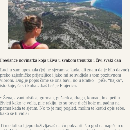
Freelance novinarka koja uživa u svakom trenutku i živi svaki dan
Luciju sam upoznala (joj ne sjećam se kada, ali znam da je bilo davno)
preko zajedničke prijateljice i jako mi se svidjela s tom pozitivnom
vibrom. Dug je popis čime se ona bavi, no u kratko – piše, “hajka”,
istražuje, čak i kuha…baš baš je Frajerica.
• Žena, avanturistica, gurman, gušterica, draga, komad, ima petlju
živjeti kako je volja, pije rakiju, to su prve riječi koje mi padnu na
pamet kada te sjetim. No to je moj pogled, molim te kratki opis sebe,
kako se ti vidiš?
Ti me toliko lijepo doživljavaš da ću pokvariti što god da napišem o