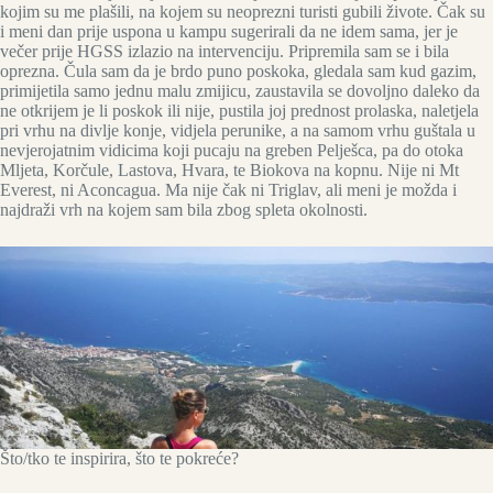
kojim su me plašili, na kojem su neoprezni turisti gubili živote. Čak su
i meni dan prije uspona u kampu sugerirali da ne idem sama, jer je
večer prije HGSS izlazio na intervenciju. Pripremila sam se i bila
oprezna. Čula sam da je brdo puno poskoka, gledala sam kud gazim,
primijetila samo jednu malu zmijicu, zaustavila se dovoljno daleko da
ne otkrijem je li poskok ili nije, pustila joj prednost prolaska, naletjela
pri vrhu na divlje konje, vidjela perunike, a na samom vrhu guštala u
nevjerojatnim vidicima koji pucaju na greben Pelješca, pa do otoka
Mljeta, Korčule, Lastova, Hvara, te Biokova na kopnu. Nije ni Mt
Everest, ni Aconcagua. Ma nije čak ni Triglav, ali meni je možda i
najdraži vrh na kojem sam bila zbog spleta okolnosti.
Što/tko te inspirira, što te pokreće?