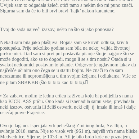
Uvijek sam to odgađala želeći otići tamo s nekim tko mi puno znači.
Sigurna sam da će to biti prvi pravi ‘hajk’ nakon karantene.
Tvoj do sada najveći izazov, nešto na što si jako ponosna?
Nekad sam bila jako plašljiva. Bojala sam se krivih odluka, krivih
postupaka. Prije nekoliko godina sam bila na nekoj valjda životnoj
prekretnici. I tad sam si prvi put postavila pitanje što je najgore što se
može dogoditi, ako se to dogodi, mogu li se s tim nositi? Otada si u
svakoj nedoumici postavim to pitanje. Odgovor je uglavnom takav da
najčešće učinim ono čega se u startu bojim. Ne znači to da sam
nerazumna ili nepromišljena u tim svojim željama i odlukama. Više se
ne pitam ŠBBKBB (što bi bilo kad bi bilo).
• Za zabavu molim te jednu crticu iz života koju bi podijelila s nama
kao KICK-ASS priču. Ono kada si iznenadila samu sebe, prevladala
neki izazov, ostvarila ili želiš ostvariti neki cilj, tj. imala ili imaš i dalje
osjećaj prave Frajerice.
Ovo je lagano. Ispenjala vrh pelješkog Zmijinog brda, Sv. Iliju, u
svibnju 2018. sama. Nije to visok vrh (961 m), najviši vrh nama bliske
Medvednice, Sljeme, je 1033 m. Ali je bilo brdo koje ne poznajem,