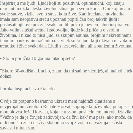
Inspiriraju me ljudi. Ljudi koji su pozitivni, optimistični, koji znaju
okrenuti možda i tešku životnu situaciju u svoju korist. Oni koji imaju
svoje snove, vizije, svoju strast koju žive. Kao freelance novinarka
imala sam neopisivu sreću upoznati popriličan broj takvih ljudi i
poslušati njihove priče. I svaka od tih priča je nevjerojatno inspirativna.
Jako volim slušati sretne i zadovoljne ljude kad pričaju o svojim
životima. I nikad to nisu ljudi sa skupim autima, brojnim nekretninama
i punim bankovnim računima. Uvijek su to ljudi koji uživaju u svakom
trenutku i žive svaki dan. Ljudi s nesavršenim, ali ispunjenim životima.
• Što bi poručila 10 godina mlađoj sebi?
”Skoro 30-godišnja Lucijo, znam da mi sad ne vjeruješ, ali najbolje tek
dolazi.”
Poruka inspiracije za Frajerice.
Ovdje ću potpuno besramno ukrasti meni najdraži citat žene s
nevjerojatnim životom Renate Horvat, supruge književnika, putopisca i
moreplovca Jože Horvata, koja je u svom posljednjem intervju izjavila:
”Važno je da je čovjek zadovoljan, da živi kak’ mu paše, ako može, da
radi ono što zna i da živi slobodno svoj život, a najvažnija je čista
savjest i miran san.”