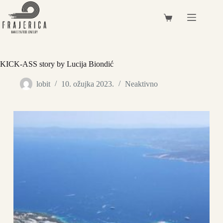
Preskoči
na
Košarica
sadržaj
KICK-ASS story by Lucija Biondić
lobit
10. ožujka 2023.
Neaktivno