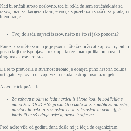
Kad bi pričali strogo poslovno, tad bi rekla da sam stručnjakinja za
razvoj biznisa, karijera i kompetencija s posebnom strašću za prodaju i
brendiranje.
Tvoj do sada najveći izazov, nešto na što si jako ponosna?
Ponosna sam što sam tu gdje jesam – što živim život koji volim, radim
posao koji me ispunjava i u sklopu kojeg imam prilike pomagati i
drugima da ostvare isto.
Da bi to pretvorila u stvarnost trebalo je donijeti puno hrabrih odluka,
ustrajati i vjerovati u svoju viziju i kada je drugi nisu razumjeli.
A ovo je tek početak.
Za zabavu molim te jednu crticu iz života koju bi podijelila s
nama kao KICK-ASS priču. Ono kada si iznenadila samu sebe,
prevladala neki izazov, ostvarila ili želiš ostvariti neki cilj, tj.
imala ili imaš i dalje osjećaj prave Frajerice .
Pred nešto više od godinu dana došla mi je ideja da organiziram