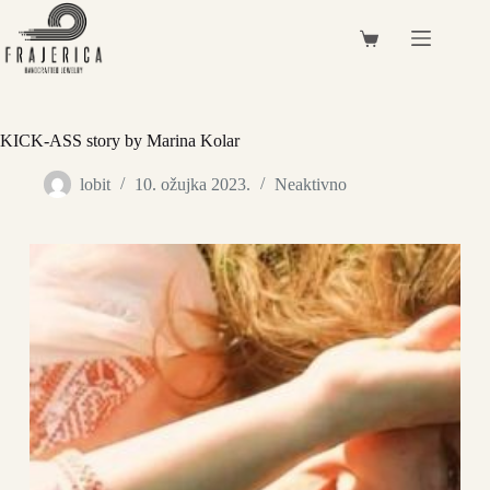
Preskoči
na
Košarica
sadržaj
KICK-ASS story by Marina Kolar
lobit
10. ožujka 2023.
Neaktivno