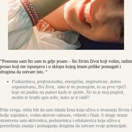
“Ponosna sam što sam tu gdje jesam – što živim život koji volim, radim
posao koji me ispunjava i u sklopu kojeg imam prilike pomagati i
drugima da ostvare isto. “
Poduzetnica, profesionalna, energična, inspirativna, dobro
organizirana, živi život, iako te ne poznajem, to su prve riječi
koje mi padnu na pamet kada te sjetim. No to je moj pogled,
molim te kratki opis sebe, kako se ti vidiš?
Prije svega, rekla bih da sam mlada žena koja uživa u stvaranju života i
bolje zajednice, volim aktivne odmore, vrtlariti i čitati. S druge strane
strastvena sam aktivistica, poduzetnica i edukatorica koja uživa u
prenošenju znanja i pomaganju drugima da ostvare svoje potencijale.