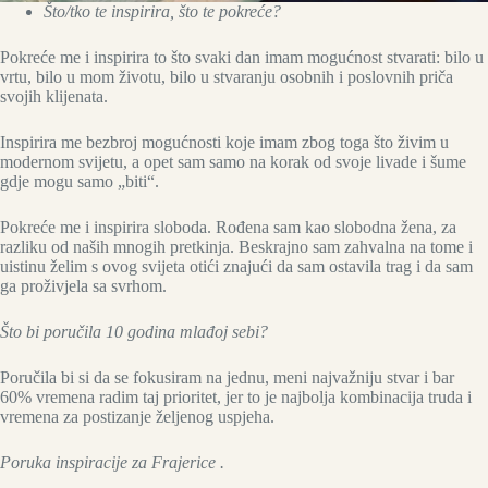
Što/tko te inspirira, što te pokreće?
Pokreće me i inspirira to što svaki dan imam mogućnost stvarati: bilo u
vrtu, bilo u mom životu, bilo u stvaranju osobnih i poslovnih priča
svojih klijenata.
Inspirira me bezbroj mogućnosti koje imam zbog toga što živim u
modernom svijetu, a opet sam samo na korak od svoje livade i šume
gdje mogu samo „biti“.
Pokreće me i inspirira sloboda. Rođena sam kao slobodna žena, za
razliku od naših mnogih pretkinja. Beskrajno sam zahvalna na tome i
uistinu želim s ovog svijeta otići znajući da sam ostavila trag i da sam
ga proživjela sa svrhom.
Što bi poručila 10 godina mlađoj sebi?
Poručila bi si da se fokusiram na jednu, meni najvažniju stvar i bar
60% vremena radim taj prioritet, jer to je najbolja kombinacija truda i
vremena za postizanje željenog uspjeha.
Poruka inspiracije za Frajerice .