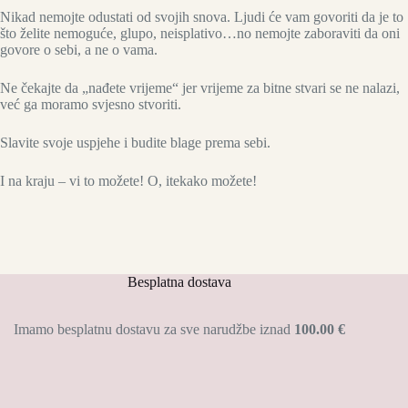
Nikad nemojte odustati od svojih snova. Ljudi će vam govoriti da je to
što želite nemoguće, glupo, neisplativo…no nemojte zaboraviti da oni
govore o sebi, a ne o vama.
Ne čekajte da „nađete vrijeme“ jer vrijeme za bitne stvari se ne nalazi,
već ga moramo svjesno stvoriti.
Slavite svoje uspjehe i budite blage prema sebi.
I na kraju – vi to možete! O, itekako možete!
Besplatna dostava
Imamo besplatnu dostavu za sve narudžbe iznad
100.00 €