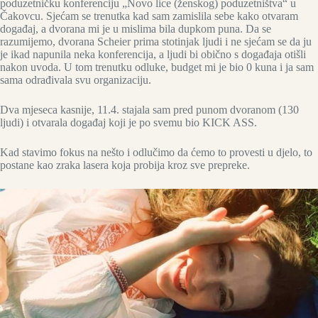
poduzetničku konferenciju „Novo lice (ženskog) poduzetništva“ u
Čakovcu. Sjećam se trenutka kad sam zamislila sebe kako otvaram
događaj, a dvorana mi je u mislima bila dupkom puna. Da se
razumijemo, dvorana Scheier prima stotinjak ljudi i ne sjećam se da ju
je ikad napunila neka konferencija, a ljudi bi obično s događaja otišli
nakon uvoda. U tom trenutku odluke, budget mi je bio 0 kuna i ja sam
sama odrađivala svu organizaciju.
Dva mjeseca kasnije, 11.4. stajala sam pred punom dvoranom (130
ljudi) i otvarala događaj koji je po svemu bio KICK ASS.
Kad stavimo fokus na nešto i odlučimo da ćemo to provesti u djelo, to
postane kao zraka lasera koja probija kroz sve prepreke.