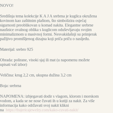
NOVO!
Središnja tema kolekcije K A J A srebrna je kuglica okružena
kovinom kao zaštitnim plaštom, što simbolizira osjećaj
sigurnosti preoblikovan u komad nakita. Elegantne srebrne
naušnice ovalnog oblika s kuglicom oduševljavaju svojim
minimalizmom u masivnoj formi. Nesvakidašnji su primjerak
pažljivo promišljenog dizajna koji priča priču o nasljeđu.
Materijal: srebro 925
Obrada: polirane, visoki sjaj ili mat (u napomenu možete
upisati vaš izbor)
Veličina: krug 2,2 cm, ukupna dužina 3,2 cm
Boja: srebrna
NAPOMENA: izbjegavati dodir s vlagom, klorom i morskom
vodom, a kada se ne nose čuvati ih u kutiji za nakit. Za više
informacija kako održavati svoj nakit klikni
na
https://frajericajewelry.com/kako-cuvati-nakit/