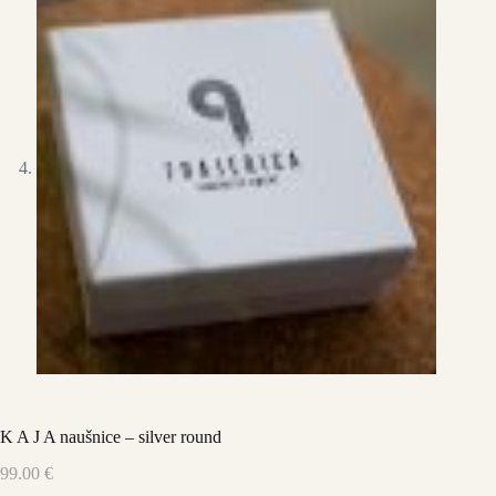
K A J A naušnice – silver round
99.00
€