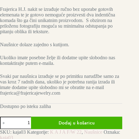
Frajerica H.J. nakit se izrađuje ručno bez uporabe gotovih
elemenata te je gotovo nemoguće proizvesti dva indentična
komada što ga čini unikatnim proizvodom. S obzirom na
priloženu fotografiju moguća su minimalna odstupanja po
pitanju oblika ili teksture.
Naušnice dolaze zajedno s kutijom.
Ukoliko imate posebne želje ili dodatne upite slobodno nas
kontaktirajte putem e-maila.
Svaki par naušnica izrađuje se po primitku narudžbe samo za
vas kroz 7 radnih dana, ukoliko je potrebna ranija izrada ili
imate dodatne upite slobodno mi se obratite na e-mail
frajerica@frajericajewelry.com
Dostupno po isteku zaliha
K
Dodaj u košaricu
A
J
SKU:
kaja03
Kategorije:
K A J A F/W 22
,
Naušnice
Oznaka:
A
kaja03