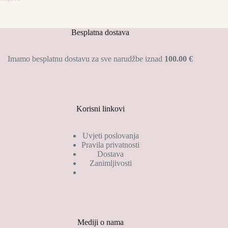
naušnice
-
silver
round
Besplatna dostava
količina
Imamo besplatnu dostavu za sve narudžbe iznad
100.00 €
Korisni linkovi
Uvjeti poslovanja
Pravila privatnosti
Dostava
Zanimljivosti
Mediji o nama