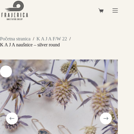
Preskoči
na
Košarica
sadržaj
Početna stranica
/
K A J A F/W 22
/
K A J A naušnice – silver round