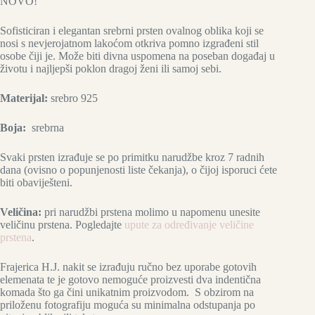
NOVO!
Sofisticiran i elegantan srebrni prsten ovalnog oblika koji se
nosi s nevjerojatnom lakoćom otkriva pomno izgrađeni stil
osobe čiji je. Može biti divna uspomena na poseban događaj u
životu i najljepši poklon dragoj ženi ili samoj sebi.
Materijal:
srebro 925
Boja:
srebrna
Svaki prsten izrađuje se po primitku narudžbe kroz 7 radnih
dana (ovisno o popunjenosti liste čekanja), o čijoj isporuci ćete
biti obaviješteni.
Veličina:
pri narudžbi prstena molimo u napomenu unesite
veličinu prstena. Pogledajte
upute za određivanje veličine
prstena
.
Frajerica H.J. nakit se izrađuju ručno bez uporabe gotovih
elemenata te je gotovo nemoguće proizvesti dva indentična
komada što ga čini unikatnim proizvodom. S obzirom na
priloženu fotografiju moguća su minimalna odstupanja po