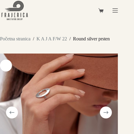
Preskoči
na
Košarica
sadržaj
Početna stranica
/
K A J A F/W 22
/
Round silver prsten