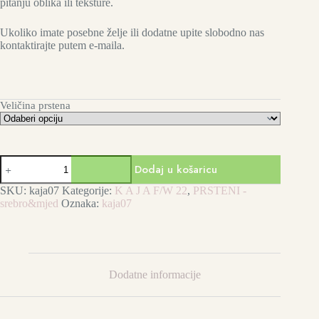
pitanju oblika ili teksture.
Ukoliko imate posebne želje ili dodatne upite slobodno nas
kontaktirajte putem e-maila.
Veličina prstena
Round
Dodaj u košaricu
silver
prsten
SKU:
kaja07
Kategorije:
K A J A F/W 22
,
PRSTENI -
količina
srebro&mjed
Oznaka:
kaja07
Dodatne informacije