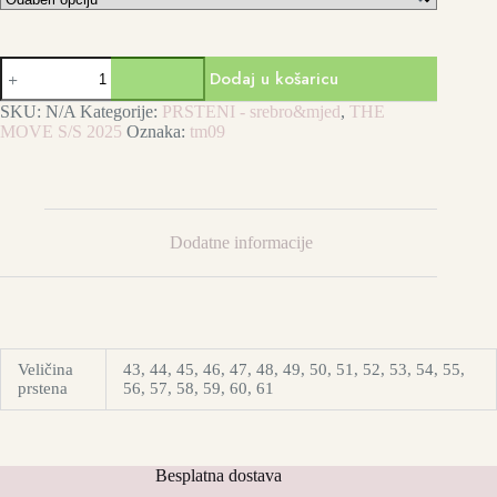
The
Dodaj u košaricu
Move
-
SKU:
N/A
Kategorije:
PRSTENI - srebro&mjed
,
THE
prsten
MOVE S/S 2025
Oznaka:
tm09
IV
količina
Dodatne informacije
Veličina
43, 44, 45, 46, 47, 48, 49, 50, 51, 52, 53, 54, 55,
prstena
56, 57, 58, 59, 60, 61
Besplatna dostava