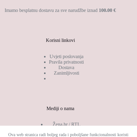
Imamo besplatnu dostavu za sve narudžbe iznad
100.00 €
Korisni linkovi
Uvjeti poslovanja
Pravila privatnosti
Dostava
Zanimljivosti
Mediji o nama
Žena.hr / RTL
Gloria.hr
Ova web stranica radi boljeg rada i poboljšane funkcionalnosti koristi
Jolie.hr