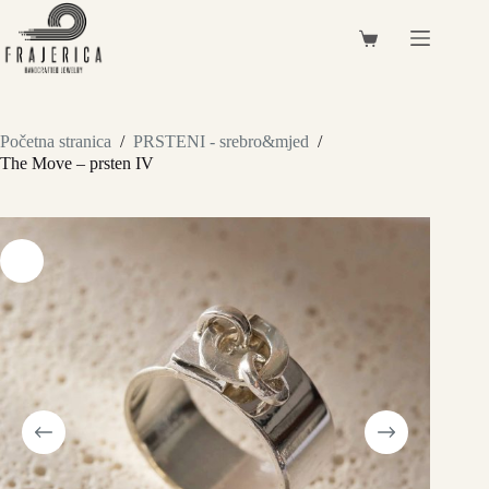
Preskoči
na
Košarica
sadržaj
Početna stranica
/
PRSTENI - srebro&mjed
/
The Move – prsten IV