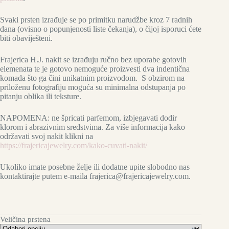
Svaki prsten izrađuje se po primitku narudžbe kroz 7 radnih
dana (ovisno o popunjenosti liste čekanja), o čijoj isporuci ćete
biti obaviješteni.
Frajerica H.J. nakit se izrađuju ručno bez uporabe gotovih
elemenata te je gotovo nemoguće proizvesti dva indentična
komada što ga čini unikatnim proizvodom. S obzirom na
priloženu fotografiju moguća su minimalna odstupanja po
pitanju oblika ili teksture.
NAPOMENA: ne špricati parfemom, izbjegavati dodir
klorom i abrazivnim sredstvima. Za više informacija kako
održavati svoj nakit klikni na
https://frajericajewelry.com/kako-cuvati-nakit/
Ukoliko imate posebne želje ili dodatne upite slobodno nas
kontaktirajte putem e-maila frajerica@frajericajewelry.com.
Veličina prstena