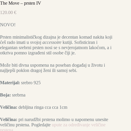
The Move – prsten IV
120.00
€
NOVO!
Prsten minimalističkog dizajna je decentan komad nakita koji
ćeš rado imati u svojoj
accessoire
kutiji. Sofisticiran i
elegantan srebrni prsten nosi se s nevjerojatnom lakoćom, a i
otkriva pomno izgrađeni stil osobe čiji je.
Može biti divna uspomena na poseban događaj u životu i
najljepši poklon dragoj ženi ili samoj sebi.
Materijal:
srebro 925
Boja:
srebrna
Veličina:
debljina ringa cca cca 1cm
Veličina:
pri narudžbi prstena molimo u napomenu unesite
veličinu prstena. Pogledajte
upute za određivanje veličine
prstena
.