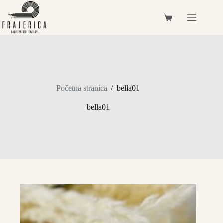
Preskoči
na
Košarica
sadržaj
Početna stranica
/
bella01
bella01