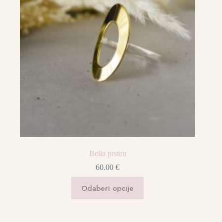
Bella prsten
60.00
€
Ovaj
Odaberi opcije
proizvod
ima
više
varijanti.