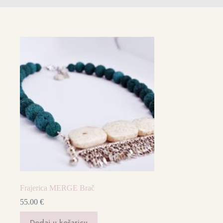
Frajerica MERGE Brač
55.00
€
Dodaj u košaricu