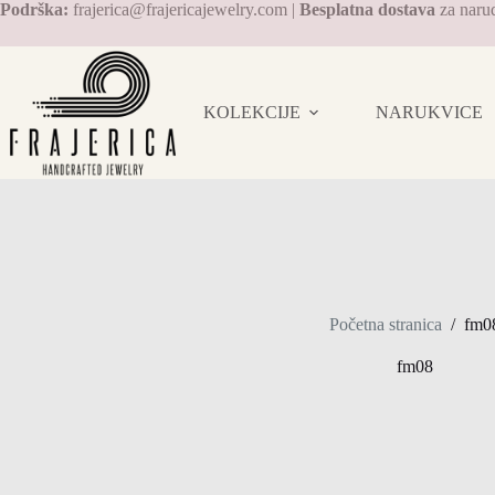
Preskoči
Podrška:
frajerica@frajericajewelry.com |
Besplatna dostava
za naru
na
sadržaj
KOLEKCIJE
NARUKVICE
Početna stranica
/
fm0
fm08