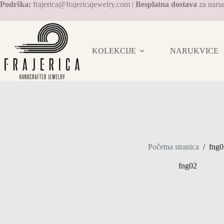
Preskoči
Podrška:
frajerica@frajericajewelry.com |
Besplatna dostava
za naru
na
sadržaj
KOLEKCIJE
NARUKVICE
Početna stranica
/
fng0
fng02