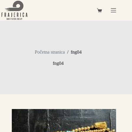
Preskoči
na
Košarica
sadržaj
Početna stranica
/
fng04
fng04