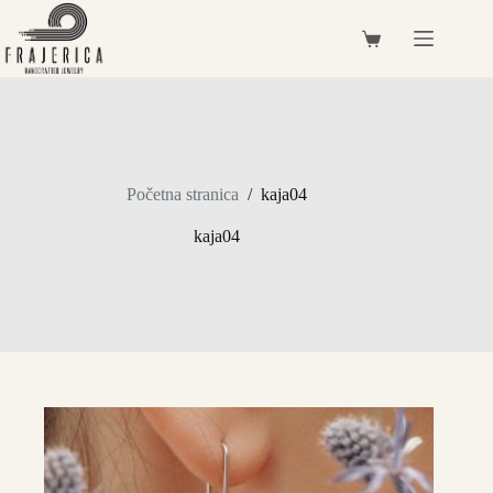
Preskoči
na
Košarica
sadržaj
Početna stranica
/
kaja04
kaja04