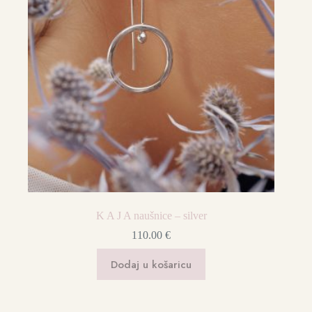
K A J A naušnice – silver
110.00
€
Dodaj u košaricu