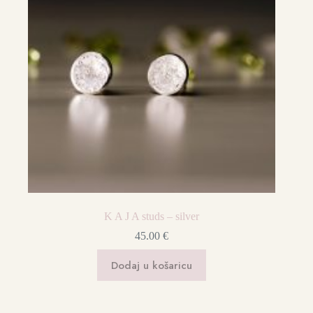
K A J A studs – silver
45.00
€
Dodaj u košaricu