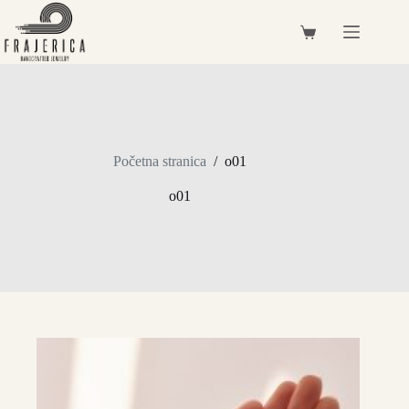
Preskoči
na
Košarica
sadržaj
Početna stranica
/
o01
o01