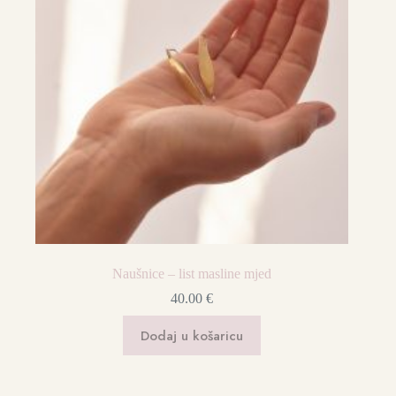
Naušnice – list masline mjed
40.00
€
Dodaj u košaricu