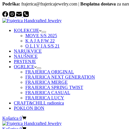
Podrška:
frajerica@frajericajewelry.com |
Besplatna dostava
za nar
KOLEKCIJE
MOVE S/S 2025
K A J A F/W 22
O L I V I A S/S 21
NARUKVICE
NAUŠNICE
PRSTENJE
OGRLICE
FRAJERICA ORIGINAL
FRAJERICA NEXT GENERATION
FRAJERICA MERGE
FRAJERICA SPRING TWIST
FRAJERICA CASUAL
FRAJERICA LUCY
CRAFT&CHILL radionica
POKLON BON
Košarica
0
Košarica
0