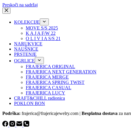
Preskoči na sadržaj
KOLEKCIJE
MOVE S/S 2025
K A J A F/W 22
O L I V I A S/S 21
NARUKVICE
NAUŠNICE
PRSTENJE
OGRLICE
FRAJERICA ORIGINAL
FRAJERICA NEXT GENERATION
FRAJERICA MERGE
FRAJERICA SPRING TWIST
FRAJERICA CASUAL
FRAJERICA LUCY
CRAFT&CHILL radionica
POKLON BON
Podrška:
frajerica@frajericajewelry.com |
Besplatna dostava
za nar