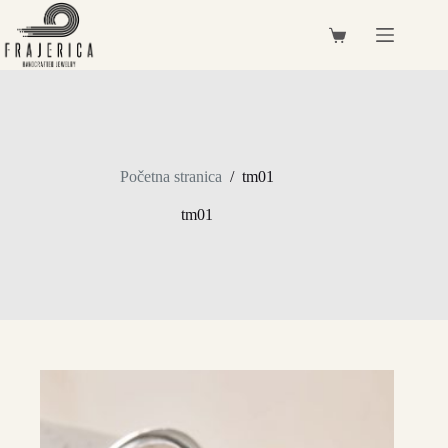
Preskoči
na
Košarica
sadržaj
Početna stranica
/
tm01
tm01