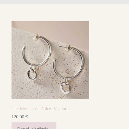
The Move – naušnice IV / hoops
120.00
€
Dodaj u košaricu