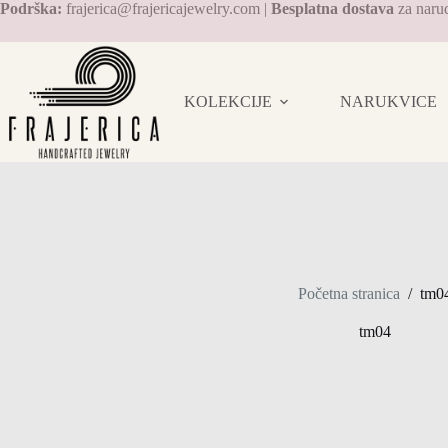
Preskoči
Podrška:
frajerica@frajericajewelry.com |
Besplatna dostava
za naru
na
sadržaj
KOLEKCIJE
NARUKVICE
Početna stranica
/
tm0
tm04