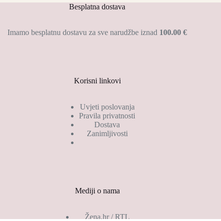
Opcije
Besplatna dostava
se
mogu
odabrati
Imamo besplatnu dostavu za sve narudžbe iznad
100.00 €
na
stranici
proizvoda
Korisni linkovi
Uvjeti poslovanja
Pravila privatnosti
Dostava
Zanimljivosti
Mediji o nama
Žena.hr / RTL