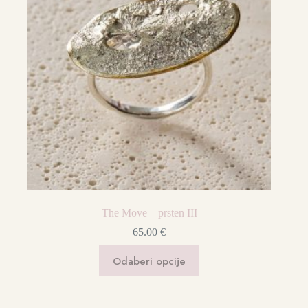
The Move – prsten III
65.00
€
Ovaj
Odaberi opcije
proizvod
ima
više
varijanti.