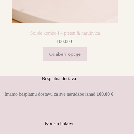
Soirée kombo I – prsten & narukvica
100.00
€
Ovaj
Odaberi opcije
proizvod
ima
više
varijanti.
Opcije
Besplatna dostava
se
mogu
odabrati
Imamo besplatnu dostavu za sve narudžbe iznad
100.00 €
na
stranici
proizvoda
Korisni linkovi