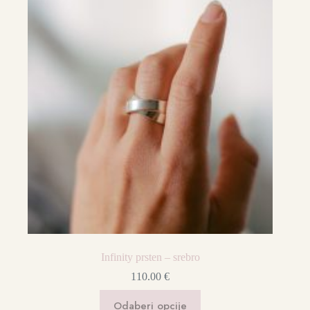
Infinity prsten – srebro
110.00
€
Ovaj
Odaberi opcije
proizvod