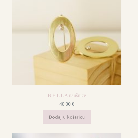
B E L L A naušnice
40.00
€
Dodaj u košaricu