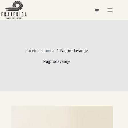
Preskoči
na
Košarica
sadržaj
Početna stranica
/
Najprodavanije
Najprodavanije