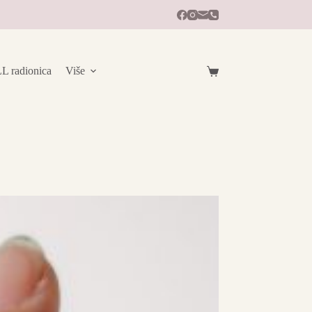
radionica
Više
Košarica