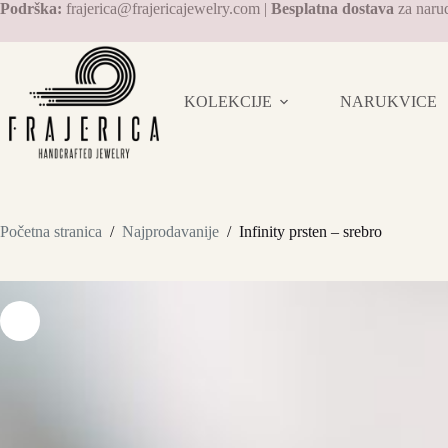
Preskoči
Podrška:
frajerica@frajericajewelry.com |
Besplatna dostava
za naru
na
sadržaj
KOLEKCIJE
NARUKVICE
Početna stranica
/
Najprodavanije
/
Infinity prsten – srebro