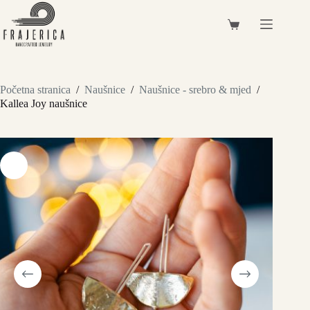
Preskoči
na
Košarica
sadržaj
Početna stranica
/
Naušnice
/
Naušnice - srebro & mjed
/
Kallea Joy naušnice