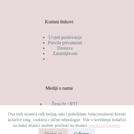
Korisni linkovi
Uvjeti poslovanja
Pravila privatnosti
Dostava
Zanimljivosti
Mediji o nama
Žena.hr / RTL
Gloria.hr
Ova web stranica radi boljeg rada i poboljšane funkcionalnosti koristi
Jolie.hr
kolačiće (eng. cookies) i slične tehnologije. Više o korištenju kolačića
She.hr
Zadovoljna.hr
na našoj stranici možete pročitati na stranici
pravila privatnosti
,
Dobro jutro Hrvatska
Slažem se
Odbijam