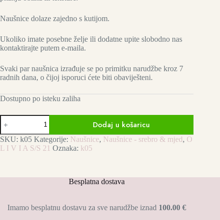
Naušnice dolaze zajedno s kutijom.
Ukoliko imate posebne želje ili dodatne upite slobodno nas
kontaktirajte putem e-maila.
Svaki par naušnica izrađuje se po primitku narudžbe kroz 7
radnih dana, o čijoj isporuci ćete biti obaviješteni.
Dostupno po isteku zaliha
Kallea
Dodaj u košaricu
Joy
naušnice
SKU:
k05
Kategorije:
Naušnice
,
Naušnice - srebro & mjed
,
O
količina
L I V I A S/S 21
Oznaka:
k05
Besplatna dostava
Imamo besplatnu dostavu za sve narudžbe iznad
100.00 €