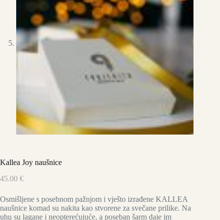
Kallea Joy naušnice
45.00
€
Osmišljene s posebnom pažnjom i vješto izrađene KALLEA
naušnice komad su nakita kao stvorene za svečane prilike. Na
uhu su lagane i neopterećujuće, a poseban šarm daje im