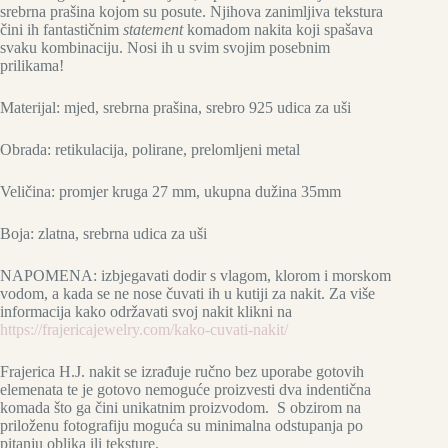
srebrna prašina kojom su posute. Njihova zanimljiva tekstura
čini ih fantastičnim
statement
komadom nakita koji spašava
svaku kombinaciju. Nosi ih u svim svojim posebnim
prilikama!
Materijal: mjed, srebrna prašina, srebro 925 udica za uši
Obrada: retikulacija, polirane, prelomljeni metal
Veličina: promjer kruga 27 mm, ukupna dužina 35mm
Boja: zlatna, srebrna udica za uši
NAPOMENA: izbjegavati dodir s vlagom, klorom i morskom
vodom, a kada se ne nose čuvati ih u kutiji za nakit. Za više
informacija kako održavati svoj nakit klikni na
https://frajericajewelry.com/kako-cuvati-nakit/
Frajerica H.J. nakit se izrađuje ručno bez uporabe gotovih
elemenata te je gotovo nemoguće proizvesti dva indentična
komada što ga čini unikatnim proizvodom. S obzirom na
priloženu fotografiju moguća su minimalna odstupanja po
pitanju oblika ili teksture.