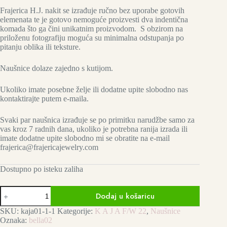
Frajerica H.J. nakit se izrađuje ručno bez uporabe gotovih
elemenata te je gotovo nemoguće proizvesti dva indentična
komada što ga čini unikatnim proizvodom. S obzirom na
priloženu fotografiju moguća su minimalna odstupanja po
pitanju oblika ili teksture.
Naušnice dolaze zajedno s kutijom.
Ukoliko imate posebne želje ili dodatne upite slobodno nas
kontaktirajte putem e-maila.
Svaki par naušnica izrađuje se po primitku narudžbe samo za
vas kroz 7 radnih dana, ukoliko je potrebna ranija izrada ili
imate dodatne upite slobodno mi se obratite na e-mail
frajerica@frajericajewelry.com
Dostupno po isteku zaliha
B
Dodaj u košaricu
E
L
SKU:
kaja01-1-1
Kategorije:
K A J A F/W 22
,
Naušnice
L
Oznaka:
bella02
A