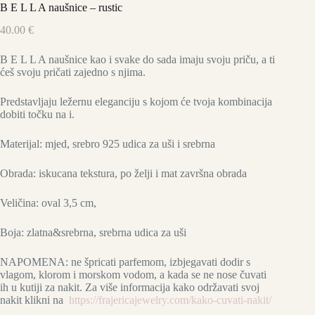
B E L L A naušnice – rustic
40.00
€
B E L L A naušnice kao i svake do sada imaju svoju priču, a ti
ćeš svoju pričati zajedno s njima.
Predstavljaju ležernu eleganciju s kojom će tvoja kombinacija
dobiti točku na i.
Materijal: mjed, srebro 925 udica za uši i srebrna
Obrada: iskucana tekstura, po želji i mat završna obrada
Veličina: oval 3,5 cm,
Boja: zlatna&srebrna, srebrna udica za uši
NAPOMENA: ne špricati parfemom, izbjegavati dodir s
vlagom, klorom i morskom vodom, a kada se ne nose čuvati
ih u kutiji za nakit. Za više informacija kako održavati svoj
nakit klikni na
https://frajericajewelry.com/kako-cuvati-nakit/