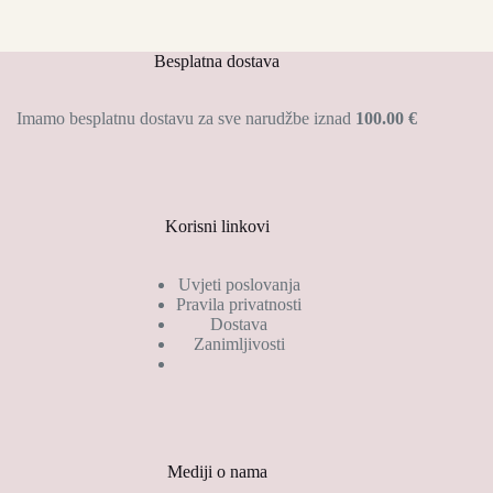
naušnice
-
rustic
Besplatna dostava
količina
Imamo besplatnu dostavu za sve narudžbe iznad
100.00 €
Korisni linkovi
Uvjeti poslovanja
Pravila privatnosti
Dostava
Zanimljivosti
Mediji o nama