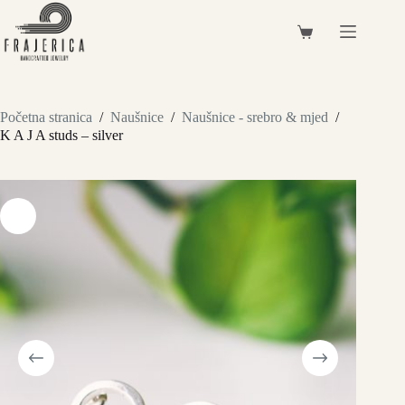
Preskoči
na
Košarica
sadržaj
Početna stranica
/
Naušnice
/
Naušnice - srebro & mjed
/
K A J A studs – silver