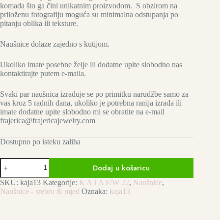
komada što ga čini unikatnim proizvodom. S obzirom na
priloženu fotografiju moguća su minimalna odstupanja po
pitanju oblika ili teksture.
Naušnice dolaze zajedno s kutijom.
Ukoliko imate posebne želje ili dodatne upite slobodno nas
kontaktirajte putem e-maila.
Svaki par naušnica izrađuje se po primitku narudžbe samo za
vas kroz 5 radnih dana, ukoliko je potrebna ranija izrada ili
imate dodatne upite slobodno mi se obratite na e-mail
frajerica@frajericajewelry.com
Dostupno po isteku zaliha
K
Dodaj u košaricu
A
J
SKU:
kaja13
Kategorije:
K A J A F/W 22
,
Naušnice
,
A
Naušnice - srebro & mjed
Oznaka:
kaja13
studs
-
silver
količina