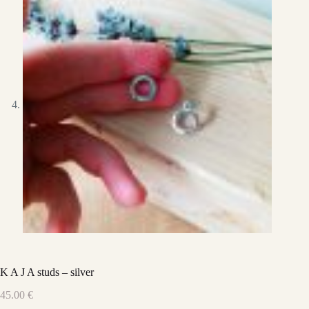
K A J A studs – silver
45.00
€