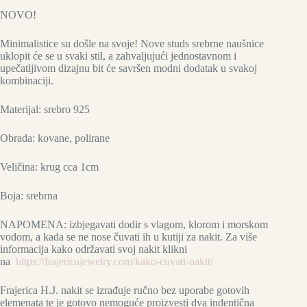
NOVO!
Minimalistice su došle na svoje! Nove studs srebrne naušnice
uklopit će se u svaki stil, a zahvaljujući jednostavnom i
upečatljivom dizajnu bit će savršen modni dodatak u svakoj
kombinaciji.
Materijal: srebro 925
Obrada: kovane, polirane
Veličina: krug cca 1cm
Boja: srebrna
NAPOMENA: izbjegavati dodir s vlagom, klorom i morskom
vodom, a kada se ne nose čuvati ih u kutiji za nakit. Za više
informacija kako održavati svoj nakit klikni
na
https://frajericajewelry.com/kako-cuvati-nakit/
Frajerica H.J. nakit se izrađuje ručno bez uporabe gotovih
elemenata te je gotovo nemoguće proizvesti dva indentična