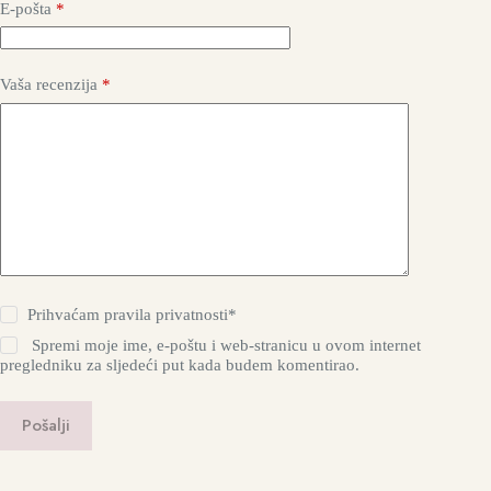
E-pošta
*
Vaša recenzija
*
Prihvaćam
pravila privatnosti*
Spremi moje ime, e-poštu i web-stranicu u ovom internet
pregledniku za sljedeći put kada budem komentirao.
Pošalji