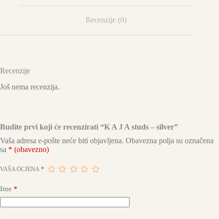
Recenzije (0)
Recenzije
Još nema recenzija.
Budite prvi koji će recenzirati “K A J A studs – silver”
Vaša adresa e-pošte neće biti objavljena.
Obavezna polja su označena
sa
* (obavezno)
VAŠA OCJENA
*
Ime
*