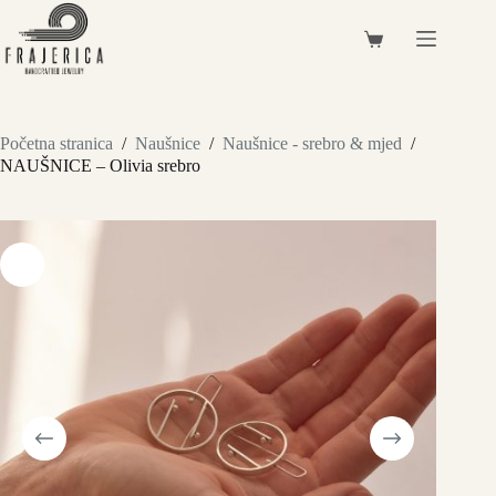
Preskoči
na
Košarica
sadržaj
Početna stranica
/
Naušnice
/
Naušnice - srebro & mjed
/
NAUŠNICE – Olivia srebro