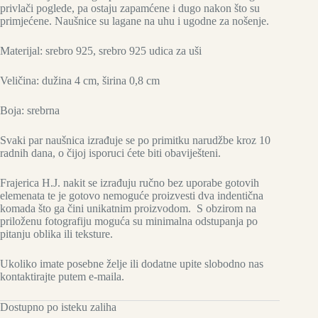
privlači poglede, pa ostaju zapamćene i dugo nakon što su
primjećene. Naušnice su lagane na uhu i ugodne za nošenje.
Materijal: srebro 925, srebro 925 udica za uši
Veličina: dužina 4 cm, širina 0,8 cm
Boja: srebrna
Svaki par naušnica izrađuje se po primitku narudžbe kroz 10
radnih dana, o čijoj isporuci ćete biti obaviješteni.
Frajerica H.J. nakit se izrađuju ručno bez uporabe gotovih
elemenata te je gotovo nemoguće proizvesti dva indentična
komada što ga čini unikatnim proizvodom. S obzirom na
priloženu fotografiju moguća su minimalna odstupanja po
pitanju oblika ili teksture.
Ukoliko imate posebne želje ili dodatne upite slobodno nas
kontaktirajte putem e-maila.
Dostupno po isteku zaliha