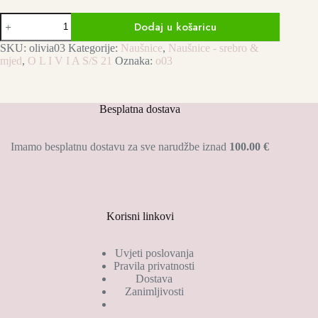
NAUŠNICE
Dodaj u košaricu
-
Olivia
SKU:
olivia03
Kategorije:
Naušnice
,
Naušnice - srebro &
srebro
mjed
,
O L I V I A S/S 21
Oznaka:
o03
količina
Besplatna dostava
Imamo besplatnu dostavu za sve narudžbe iznad
100.00 €
Korisni linkovi
Uvjeti poslovanja
Pravila privatnosti
Dostava
Zanimljivosti