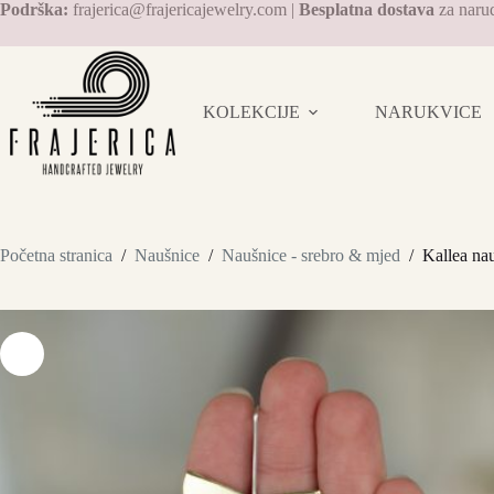
Preskoči
Podrška:
frajerica@frajericajewelry.com |
Besplatna dostava
za naru
na
sadržaj
KOLEKCIJE
NARUKVICE
Početna stranica
/
Naušnice
/
Naušnice - srebro & mjed
/
Kallea na