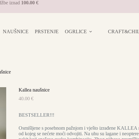
džbe iznad
100.00 €
NAUŠNICE
PRSTENJE
OGRLICE
CRAFT&CHILL 
ušnice
Kallea naušnice
40.00
€
BESTSELLER!!!
Osmišljene s posebnom pažnjom i vješto izrađene KALLEA n
od kojeg se nećete moći odvojiti. Na uhu su lagane i neoptere