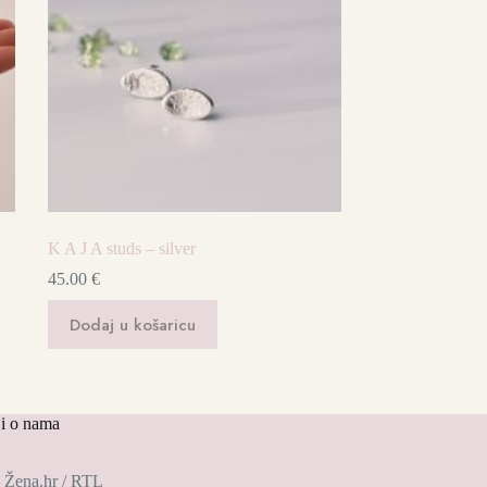
K A J A studs – silver
45.00
€
Dodaj u košaricu
i o nama
Žena.hr / RTL