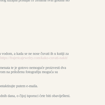
nog dizajna pristajat će ženama svih godina što
dom, a kada se ne nose čuvati ih u kutiji za
a
https://frajericajewelry.com/kako-cuvati-nakit/
lemenata te je gotovo nemoguće proizvesti dva
rom na priloženu fotografiju moguća su
ntaktirajte putem e-maila.
ih dana, o čijoj isporuci ćete biti obaviješteni.