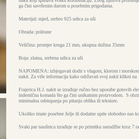
nakit koji spašava svaku kombinaciju. Zbog njihova promišlje
ga čini savršenim darom u posebnim prigodama.
Materijal: mjed, srebro 925 udica za uši
Obrada: polirane
Veličina: promjer kruga 21 mm, ukupna dužina 35mm
Boja: zlatna, srebrna udica za uši
NAPOMENA: izbjegavati dodir s vlagom, klorom i morskom vo
nakit. Za više informacija kako održavati svoj nakit klikni n
Frajerica H.J. nakit se izrađuje ručno bez uporabe gotovih e
indentična komada što ga čini unikatnim proizvodom. S obzi
minimalna odstupanja po pitanju oblika ili teksture.
Ukoliko imate posebne želje ili dodatne upite slobodno nas ko
Svaki par naušnica izrađuje se po primitku narudžbe kroz 7 radn