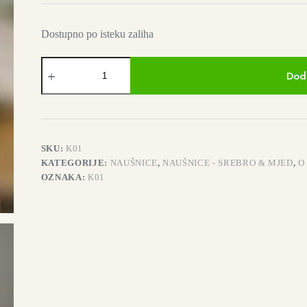
Dostupno po isteku zaliha
Kallea
naušnice
Doda
količina
SKU:
K01
KATEGORIJE:
NAUŠNICE
,
NAUŠNICE - SREBRO & MJED
,
O 
OZNAKA:
K01