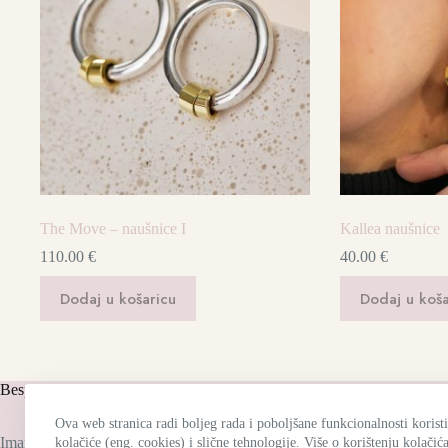
The Move – naušnice I
Kallea naušnice
110.00
€
40.00
€
Dodaj u košaricu
Dodaj u koša
Besplatna dostava
Ko
Ova web stranica radi boljeg rada i poboljšane funkcionalnosti koristi
Imamo besplatnu dostavu za sve narudžbe iznad
kolačiće (eng. cookies) i slične tehnologije. Više o korištenju kolačić