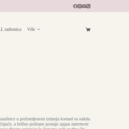
radionica
Više
Košarica
aušnice u prelomljenom izdanju komad su nakita
ćujuće, a brižno polirane postaju sjajan
statement