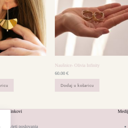
Naušnice- Olivia Infinity
60.00
€
ricu
Dodaj u košaricu
risni linkovi
Medij
Uvjeti poslovanja
a