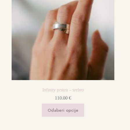
Infinity prsten – srebro
110.00
€
Ovaj
Odaberi opcije
proizvod
ima
više
varijanti.