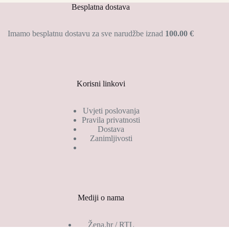
Opcije
Besplatna dostava
se
mogu
odabrati
Imamo besplatnu dostavu za sve narudžbe iznad
100.00 €
na
stranici
proizvoda
Korisni linkovi
Uvjeti poslovanja
Pravila privatnosti
Dostava
Zanimljivosti
Mediji o nama
Žena.hr / RTL