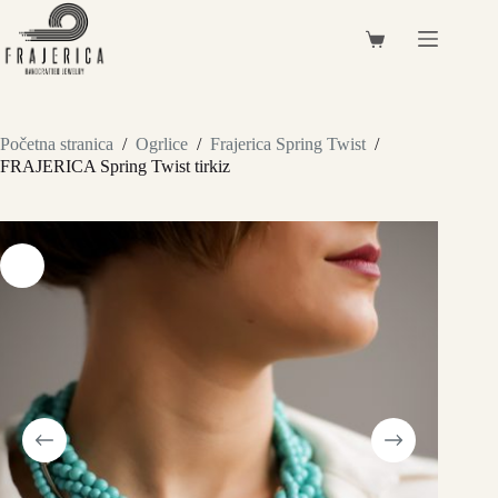
Preskoči
na
Košarica
sadržaj
Početna stranica
/
Ogrlice
/
Frajerica Spring Twist
/
FRAJERICA Spring Twist tirkiz