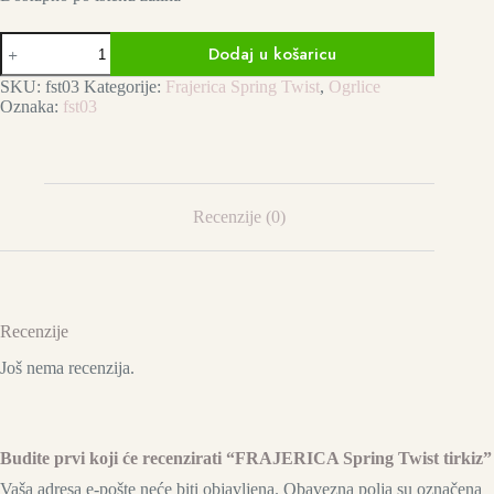
FRAJERICA
Dodaj u košaricu
Spring
Twist
SKU:
fst03
Kategorije:
Frajerica Spring Twist
,
Ogrlice
tirkiz
Oznaka:
fst03
količina
Recenzije (0)
Recenzije
Još nema recenzija.
Budite prvi koji će recenzirati “FRAJERICA Spring Twist tirkiz”
Vaša adresa e-pošte neće biti objavljena.
Obavezna polja su označena