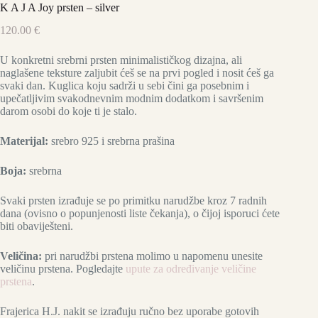
K A J A Joy prsten – silver
120.00
€
U konkretni srebrni prsten minimalističkog dizajna, ali
naglašene teksture zaljubit ćeš se na prvi pogled i nosit ćeš ga
svaki dan. Kuglica koju sadrži u sebi čini ga posebnim i
upečatljivim svakodnevnim modnim dodatkom i savršenim
darom osobi do koje ti je stalo.
Materijal:
srebro 925 i srebrna prašina
Boja:
srebrna
Svaki prsten izrađuje se po primitku narudžbe kroz 7 radnih
dana (ovisno o popunjenosti liste čekanja), o čijoj isporuci ćete
biti obaviješteni.
Veličina:
pri narudžbi prstena molimo u napomenu unesite
veličinu prstena. Pogledajte
upute za određivanje veličine
prstena
.
Frajerica H.J. nakit se izrađuju ručno bez uporabe gotovih