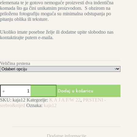
elemenata te je gotovo nemoguće proizvesti dva indentična
komada što ga čini unikatnim proizvodom. S obzirom na
priloženu fotografiju moguća su minimalna odstupanja po
pitanju oblika ili teksture.
Ukoliko imate posebne želje ili dodatne upite slobodno nas
kontaktirajte putem e-maila.
Veličina prstena
K
Dodaj u košaricu
A
J
SKU:
kaja12
Kategorije:
K A J A F/W 22
,
PRSTENI -
A
srebro&mjed
Oznaka:
kaja12
Joy
prsten
-
silver
količina
Dodatne informacije