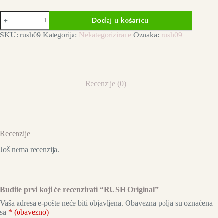
RUSH
Dodaj u košaricu
Original
količina
SKU:
rush09
Kategorija:
Nekategorizirane
Oznaka:
rush09
Recenzije (0)
Recenzije
Još nema recenzija.
Budite prvi koji će recenzirati “RUSH Original”
Vaša adresa e-pošte neće biti objavljena.
Obavezna polja su označena
sa
* (obavezno)