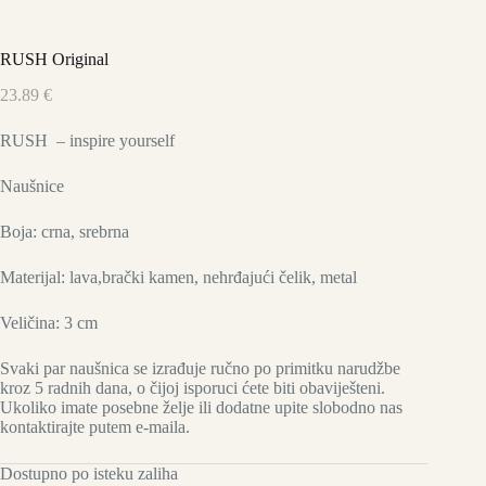
RUSH Original
23.89
€
RUSH – inspire yourself
Naušnice
Boja: crna, srebrna
Materijal: lava,brački kamen, nehrđajući čelik, metal
Veličina: 3 cm
Svaki par naušnica se izrađuje ručno po primitku narudžbe
kroz 5 radnih dana, o čijoj isporuci ćete biti obaviješteni.
Ukoliko imate posebne želje ili dodatne upite slobodno nas
kontaktirajte putem e-maila.
Dostupno po isteku zaliha