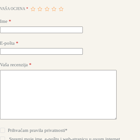
VAŠA OCJENA
*
Ime
*
E-pošta
*
Vaša recenzija
*
Prihvaćam
pravila privatnosti*
Spremi moje ime, e-poštu i web-stranicu u ovom internet