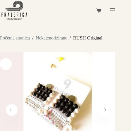
Preskoči
na
Košarica
sadržaj
Početna stranica
/
Nekategorizirane
/
RUSH Original