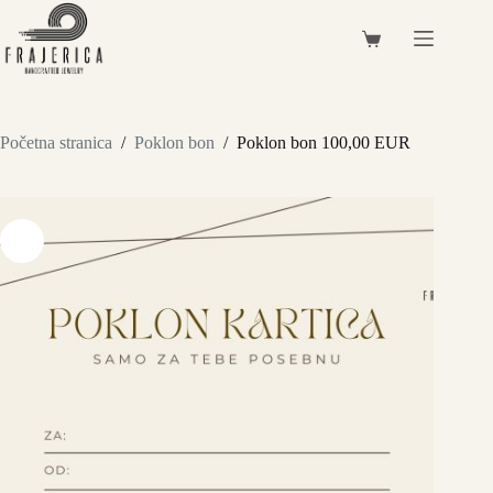
Preskoči
na
Košarica
sadržaj
Početna stranica
/
Poklon bon
/
Poklon bon 100,00 EUR