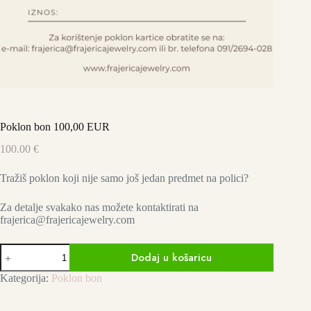
Poklon bon 100,00 EUR
100.00
€
Tražiš poklon koji nije samo još jedan predmet na polici?
Za detalje svakako nas možete kontaktirati na
frajerica@frajericajewelry.com
Poklon
Dodaj u košaricu
bon
100,00
Kategorija:
Poklon bon
EUR
količina