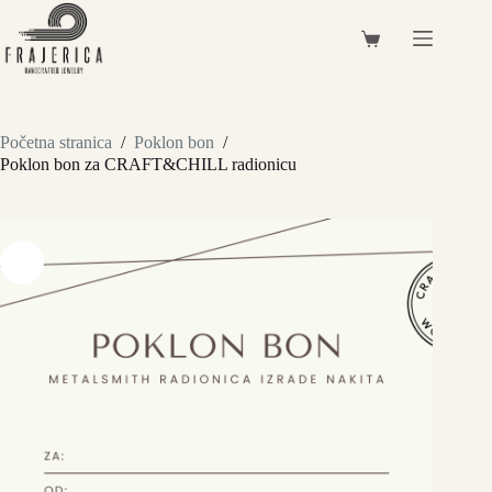
Preskoči
na
Košarica
sadržaj
Početna stranica
/
Poklon bon
/
Poklon bon za CRAFT&CHILL radionicu