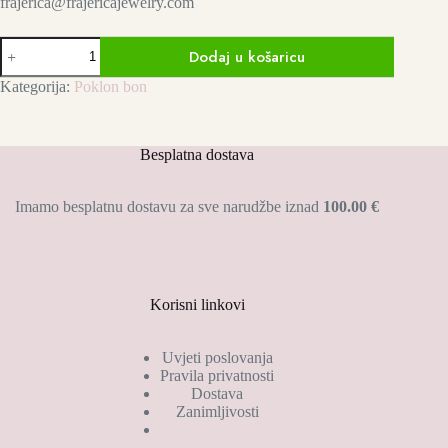
frajerica@frajericajewelry.com
Poklon
Dodaj u košaricu
bon
za
Kategorija:
Poklon bon
CRAFT&CHILL
radionicu
količina
Besplatna dostava
Imamo besplatnu dostavu za sve narudžbe iznad
100.00 €
Korisni linkovi
Uvjeti poslovanja
Pravila privatnosti
Dostava
Zanimljivosti