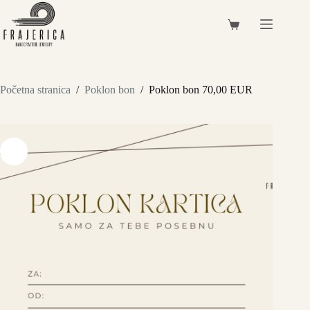
Preskoči
na
Košarica
sadržaj
Početna stranica
/
Poklon bon
/
Poklon bon 70,00 EUR