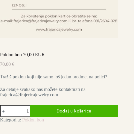
Poklon bon 70,00 EUR
70.00
€
Tražiš poklon koji nije samo još jedan predmet na polici?
Za detalje svakako nas možete kontaktirati na
frajerica@frajericajewelry.com
Poklon
Dodaj u košaricu
bon
70,00
Kategorija:
Poklon bon
EUR
količina