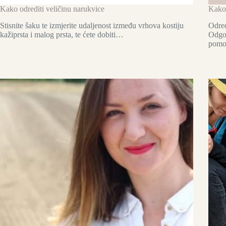
Kako odrediti veličinu narukvice
Kako 
Stisnite šaku te izmjerite udaljenost između vrhova kostiju
Određ
kažiprsta i malog prsta, te ćete dobiti…
Odgov
pomo