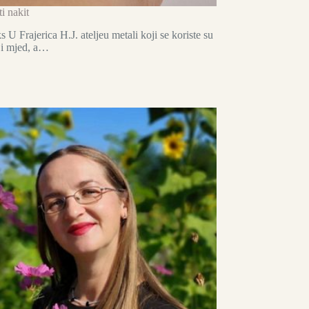
i nakit
 U Frajerica H.J. ateljeu metali koji se koriste su
 i mjed, a…