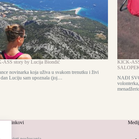
-ASS story by Lucija Biondić
KICK-AS
SALOPE
ance novinarka koja uživa u svakom trenutku i živi
 dan Luciju sam upoznala (joj…
NAĐI SVOJ
volonterka,
menadžeri
risni linkovi
Medij
Uvjeti poslovanja
a