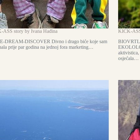
-ASS story by Ivana Hađina
KICK-ASS s
-DREAM-DISCOVER Divno i drago biće koje sam
BIOVRTL
ala prije par godina na jednoj fora marketing…
EKOLOLOŠ
aktivistica
osjećala…