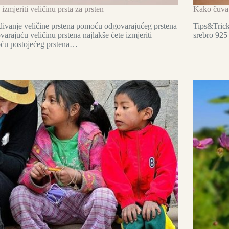
izmjeriti veličinu prsta za prsten
Kako čuvat
ivanje veličine prstena pomoću odgovarajućeg prstena
Tips&Tricks
arajuću veličinu prstena najlakše ćete izmjeriti
srebro 925
ću postojećeg prstena…