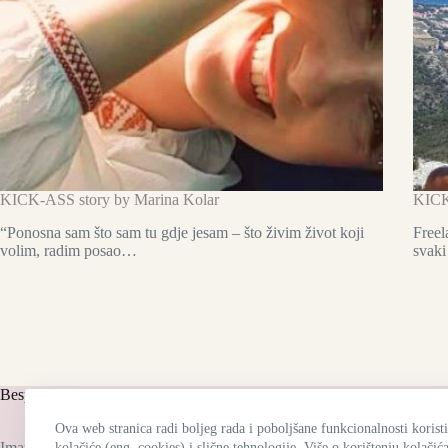
KICK-ASS story by Marina Kolar
KICK
“Ponosna sam što sam tu gdje jesam – što živim život koji
Freel
volim, radim posao…
svaki
Besplatna dostava
Ko
Ova web stranica radi boljeg rada i poboljšane funkcionalnosti koristi
Imamo besplatnu dostavu za sve narudžbe iznad
kolačiće (eng. cookies) i slične tehnologije. Više o korištenju kolačić