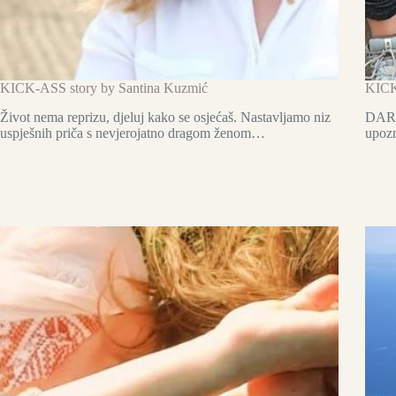
KICK-ASS story by Santina Kuzmić
KICK
Život nema reprizu, djeluj kako se osjećaš. Nastavljamo niz
DARE
uspješnih priča s nevjerojatno dragom ženom…
upozn