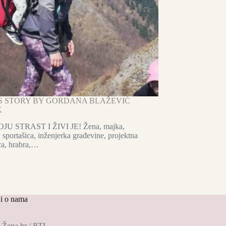
S STORY BY GORDANA BLAŽEVIĆ
K
U STRAST I ŽIVI JE! Žena, majka,
 sportašica, inženjerka građevine, projektna
ca, hrabra,…
i o nama
Žena.hr / RTL