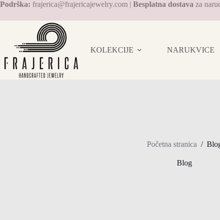
Preskoči
Podrška:
frajerica@frajericajewelry.com |
Besplatna dostava
za naru
na
sadržaj
KOLEKCIJE
NARUKVICE
Početna stranica
/
Blo
Blog